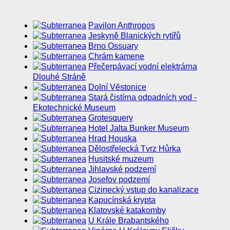
Pavilon Anthropos
Jeskyně Blanických rytířů
Brno Ossuary
Chrám kamene
Přečerpávací vodní elektrárna
Dlouhé Stráně
Dolní Vĕstonice
Stará čistírna odpadních vod -
Ekotechnické Museum
Grotesquery
Hotel Jalta Bunker Museum
Hrad Houska
Dělostřelecká Tvrz Hůrka
Husitské muzeum
Jihlavské podzemí
Josefov podzemí
Cizinecký vstup do kanalizace
Kapucínská krypta
Klatovské katakomby
U Krále Brabantského