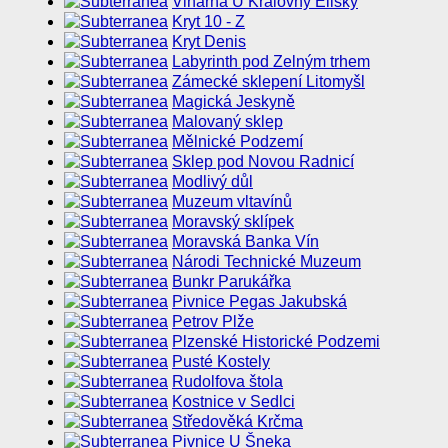
Vinárna U Královny Elišky
Kryt 10 - Z
Kryt Denis
Labyrinth pod Zelným trhem
Zámecké sklepení Litomyšl
Magická Jeskyně
Malovaný sklep
Mělnické Podzemí
Sklep pod Novou Radnicí
Modlivý důl
Muzeum vltavínů
Moravský sklípek
Moravská Banka Vín
Národi Technické Muzeum
Bunkr Parukářka
Pivnice Pegas Jakubská
Petrov Plže
Plzenské Historické Podzemi
Pusté Kostely
Rudolfova štola
Kostnice v Sedlci
Středověká Krčma
Pivnice U Šneka