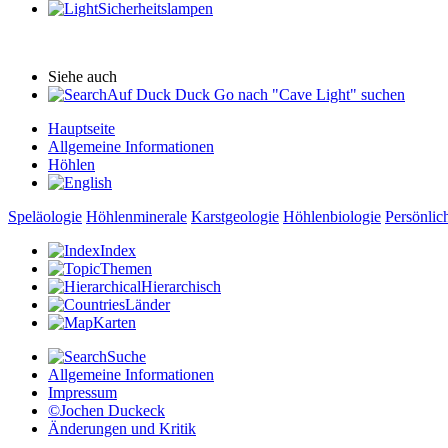
Sicherheitslampen
Siehe auch
Auf Duck Duck Go nach "Cave Light" suchen
Hauptseite
Allgemeine Informationen
Höhlen
Speläologie
Höhlenminerale
Karstgeologie
Höhlenbiologie
Persönlic
Index
Themen
Hierarchisch
Länder
Karten
Suche
Allgemeine Informationen
Impressum
©Jochen Duckeck
Änderungen und Kritik