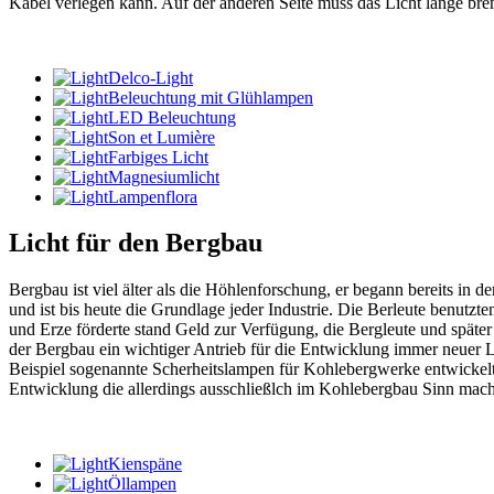
Kabel verlegen kann. Auf der anderen Seite muss das Licht lange br
Delco-Light
Beleuchtung mit Glühlampen
LED Beleuchtung
Son et Lumière
Farbiges Licht
Magnesiumlicht
Lampenflora
Licht für den Bergbau
Bergbau ist viel älter als die Höhlenforschung, er begann bereits in d
und ist bis heute die Grundlage jeder Industrie. Die Berleute benut
und Erze förderte stand Geld zur Verfügung, die Bergleute und später
der Bergbau ein wichtiger Antrieb für die Entwicklung immer neuer
Beispiel sogenannte Scherheitslampen für Kohlebergwerke entwickelt
Entwicklung die allerdings ausschließlch im Kohlebergbau Sinn mach
Kienspäne
Öllampen