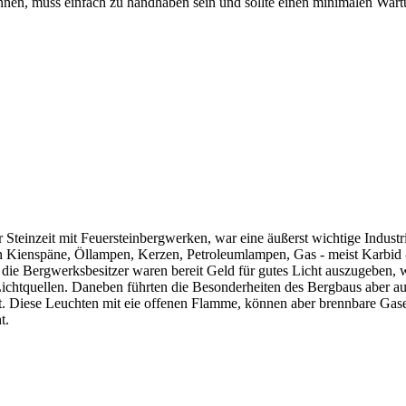
ennen, muss einfach zu handhaben sein und sollte einen minimalen War
er Steinzeit mit Feuersteinbergwerken, war eine äußerst wichtige Industr
zten Kienspäne, Öllampen, Kerzen, Petroleumlampen, Gas - meist Karbid
 die Bergwerksbesitzer waren bereit Geld für gutes Licht auszugeben, w
 Lichtquellen. Daneben führten die Besonderheiten des Bergbaus aber
. Diese Leuchten mit eie offenen Flamme, können aber brennbare Gase
t.