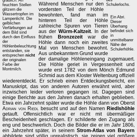
gräulich. An
Während Menschen nur den
Schulerlochs.
feuchten Stellen
vordersten Teil der Höhle
glitzern die
Wassertropfen im
bewohnten, fand man im
Ein Abri.
Lampenlicht. Die
hinteren Teil der Höhle
Dieser
gelblichen
zahlreiche Spuren von Tieren
Überhang
Verfärbungen auf
befindet sich
aus der
Würm-Kaltzeit
. In der
dem Bild sind
in
frühen
Bronzezeit
war die
durch den Einfluss
unmittelbarer
der
Höhle dann noch ein zweites
Nähe der
Höhlenbeleuchtung
Mal von Menschen bewohnt.
Schulerhöhle.
entstanden, sie
Aus unbekanntem Grund wurde
entsprechen
nicht
der damalige Höhleneingang zugemauert.
der originalen
Die Höhle geriet in Vergessenheit und
Farbe der
Montmilch.
wurde erst 1782 von dem Mönch Edmund
Schmid aus dem Kloster Weltenburg offiziell
wiederentdeckt. Er schrieb einen Entdeckungsbericht, ein
Manuskript, das von anderen Autoren erwähnt wird, aber
inzwischen leider verloren gegangen ist. Dagegen sind
einige Berichte aus den Jahren danach erhalten geblieben.
Etwa ein Jahrzehnt später wurde die Höhle dann von Oberst
Adrian von Riedl
besucht und auf den Namen
Riedlshöhle
getauft. Offensichtlich war er nicht mit übermäßiger
Bescheidenheit geschlagen. Er schilderte den Zugang als
eng und beschwerlich. Doch die Bilder die er im Jahr 1806,
ein Jahrzehnt später, in seinem
Strom-Atlas von Bayern
abbildete sind völlig unrealistisch, sie zeigen viel größere