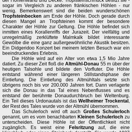
der Höhlenwand und Decke. Tropfsteinschmuck besitzt sie -
sogar im Vergleich zu anderen fränkischen Höhlen - nur
wenig. Bemerkenswert sind die beiden wunderschönen
Tropfsteinbecken
am Ende der Höhle. Doch gerade durch
diesen Mangel an Tropfsteinen kommt der besondere
Charakter der Höhle zur Geltung. Die Höhle befindet sich
inmitten eines Korallenriffs der Jurazeit. Der vielfältig und
unregelmäßig zerklüftete Malmkalk bildet interessante
Gewölbe die eine ganz außergewöhnliche Akustik besitzen.
Ein Didgeridoo Konzert bei meinem letzten Besuch war ein
beeindruckendes Erlebnis.
Die Höhle wird auf ein Alter von etwa 1,5 Mio Jahre
datiert. Zu dieser Zeit floß die
Altmühl-Donau
55 m über der
heutigen Talsohle und bildete den Vorfluter. Die Höhle
entstand während einer längeren Stillstandsphase der
Eintiefung. Die Eintiefung des Altmühltals setzte sich
übrigens noch bis vor 200.000 Jahren fort. Dann verlagerte
sich die Donau in das Tal eines Nebenflusses und es
entstand der berühmte Donaudurchbruch bei Weltenburg.
Ein Teil dieses Urdonautals ist das
Wellheimer Trockental
,
der Rest des Tales wurde von der Altmühl übernommen.
Das Schulerloch wird oft auch
Großes Schulerloch
genannt, um es vom benachbarten
Kleinen Schulerloch
zu
unterscheiden. Diese Höhle ist der Öffentlichkeit nicht
zugänglich. Es weist eine
Felsritzung
auf, die eine