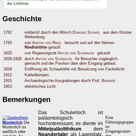
der Linkliste.
Geschichte
1782
entdeckt durch den Mönch
Edmund Schmid
aus dem Kloster
Weltenburg.
1793
von
Adrian von Riedl
besucht und auf den Namen
Riedlshöhle
getauft.
1825
von Regierungsrat
Anton von Schmauß
gekauft.
1826-1928
durch
Anton von Schmauß
für Besucher zugänglich
gemacht und der Pavilion über dem Eingang gebaut.
1828
Eröffnung als Schauhöhle mit Benutzung von Fackellicht.
1912
Karbidlampen.
1915
Archaeologische Ausgrabungen durch Prof.
Birkner
.
1953
elektrisches Licht.
Bemerkungen
Das Schulerloch ist
paläontologisch
Eine
Führungsgruppe
Montmilch
Die
hochinteressant, es diente im
im
Montmilch ist
Mittelpaläolithikum
dem
Eingangsraum
weißlich oder
Neandertaler
als Lagerplatz.
des