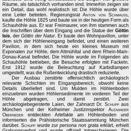
Räume, als tatsächlich vorhanden sind. Immerhin zeigen sie
ein Detail, das wohl realistisch ist: Die Höhle wurde über
eine Leiter betreten. Regierungsrat
Anton von Schmauß
,
kaufte die Höhle 1825 und baute sie in der heutigen Form als
Schauhöhle aus. Er war Freimaurer, von ihm stammen auch
die Inschriften über dem Eingang und die Statue der
Göttin
Isis
, der
Göttin der Natur
. Er baute den Wohnpavillon, unter
dem sich der Höhleneingang befindet, und einen weiteren
Pavilion, in dem sich heute ein kleines Museum mit
Exponaten zur Höhle, dem Altmühltal und dem Rhein-Main-
Donau-Kanal befindet. Die Höhle wurde im Folgenden als
Schauhöhle betrieben, die Besuche erfolgten mit Fackeln.
Erst 1912 wurde die Beleuchtung auf Karbidlampen
umgestellt, was die Rußentwicklung drastisch reduzierte.
Der Ausbau zerstörte offensichtlich archäologisch
relevante Schichten im Eingangsbereich, obwohl keine
Details überliefert sind. Um Mulden im Höhlenboden
einzuebnen wurden Höhlensedimente im vorderen Teil der
Höhle abgetragen, und damit zerstört. Zwei
archäologiebegeisterte Laien, der Zahnarzt Dr.
Schupp
aus
München und der Kelheimer Justizinspektor
Alexander
Oberneder
entdeckten Artefakte am Höhlenboden und
informierten die Prähistorische Staatssammlung München
darüber.
Schupp
wurde zur
persona non grata
erklärt, erhielt
Grabungsverbot und wurde offiziell totgeschwiegen. Die