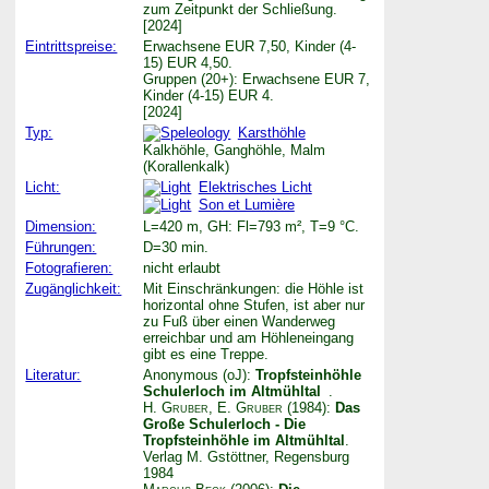
zum Zeitpunkt der Schließung.
[2024]
Eintrittspreise:
Erwachsene EUR 7,50, Kinder (4-
15) EUR 4,50.
Gruppen (20+): Erwachsene EUR 7,
Kinder (4-15) EUR 4.
[2024]
Typ:
Karsthöhle
Kalkhöhle, Ganghöhle, Malm
(Korallenkalk)
Licht:
Elektrisches Licht
Son et Lumière
Dimension:
L=420 m, GH: Fl=793 m², T=9 °C.
Führungen:
D=30 min.
Fotografieren:
nicht erlaubt
Zugänglichkeit:
Mit Einschränkungen: die Höhle ist
horizontal ohne Stufen, ist aber nur
zu Fuß über einen Wanderweg
erreichbar und am Höhleneingang
gibt es eine Treppe.
Literatur:
Anonymous (oJ):
Tropfsteinhöhle
Schulerloch im Altmühltal
.
H. Gruber
,
E. Gruber
(1984):
Das
Große Schulerloch - Die
Tropfsteinhöhle im Altmühltal
.
Verlag M. Gstöttner, Regensburg
1984