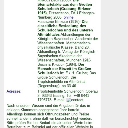
Marcus Beck
(2006):
Die
Steinartefakte aus dem Großen
Schulerloch (Grabung Birkner
1915)
, Dissertation, FAU Erlangen-
Nürnberg 2006.
online
Ferdinand Birkner
(1916):
Die
eiszeitliche Besiedlung des
Schulerloches und des unteren
Altmühltales
Abhandlungen der
Königlich-Bayerischen Akademie der
Wissenschaften. Mathematisch-
physikalische Klasse. Band 28,
Abhandlung 5. Verlag der Königlich-
Bayerischen Akademie der
Wissenschaften, München 1916.
Brigitte Kaulich
(1984):
Der
Mensch der Eiszeit im Großen
Schulerloch
In: E./ H. Gruber, Das
Große Schulerloch. Die
Tropfsteinhöhle im Altmühltal
(Regensburg), pp 33-46.
Adresse:
Tropfsteinhöhle Schulerloch, Oberau
2, 93343 Essing, Tel: +49-9441-
1796778, E-mail:
Nach unserem Wissen sind die Angaben für das in
eckigen Klammern angegebene Jahr korrekt.
Allerdings können sich Öffnungszeiten und Preise
schnell ändern, ohne daß wir benachrichtigt werden.
Bitte prüfen Sie bei Bedarf die aktuellen Werte beim
Betreiber, zum Beispiel auf der offiziellen Website in