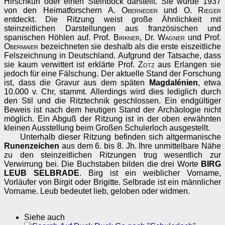
Hirschkuh oder einen Steinbock darstellt. Sie wurde 1937
von den Heimatforschern
A. Oberneder
und
O. Rieger
entdeckt. Die Ritzung weist große Ähnlichkeit mit
steinzeitlichen Darstellungen aus französischen und
spanischen Höhlen auf. Prof.
Birkner
, Dr.
Wagner
und Prof.
Obermaier
bezeichneten sie deshalb als die erste eiszeitliche
Felszeichnung in Deutschland. Aufgrund der Tatsache, dass
sie kaum verwittert ist erklärte Prof.
Zotz
aus Erlangen sie
jedoch für eine Fälschung. Der aktuelle Stand der Forschung
ist, dass die Gravur aus dem späten
Magdalénien
, etwa
10.000 v. Chr, stammt. Allerdings wird dies lediglich durch
den Stil und die Ritztechnik geschlossen. Ein endgültiger
Beweis ist nach dem heutigen Stand der Archäologie nicht
möglich. Ein Abguß der Ritzung ist in der oben erwähnten
kleinen Ausstellung beim Großen Schulerloch ausgestellt.
Unterhalb dieser Ritzung befinden sich altgermanische
Runenzeichen
aus dem 6. bis 8. Jh. Ihre unmittelbare Nähe
zu den steinzeitlichen Ritzungen trug wesentlich zur
Verwirrung bei. Die Buchstaben bilden die drei Worte
BIRG
LEUB SELBRADE
. Birg ist ein weiblicher Vorname,
Vorläufer von Birgit oder Brigitte. Selbrade ist ein männlicher
Vorname. Leub bedeutet lieb, geloben oder widmen.
Siehe auch