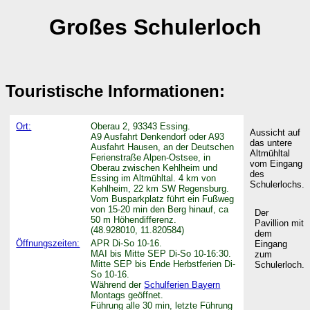
Großes Schulerloch
Touristische Informationen:
Ort:
Oberau 2, 93343 Essing.
Aussicht auf
A9 Ausfahrt Denkendorf oder A93
das untere
Ausfahrt Hausen, an der Deutschen
Altmühltal
Ferienstraße Alpen-Ostsee, in
vom Eingang
Oberau zwischen Kehlheim und
des
Essing im Altmühltal. 4 km von
Schulerlochs.
Kehlheim, 22 km SW Regensburg.
Vom Busparkplatz führt ein Fußweg
von 15-20 min den Berg hinauf, ca
Der
50 m Höhendifferenz.
Pavillion mit
(48.928010, 11.820584)
dem
Öffnungszeiten:
APR Di-So 10-16.
Eingang
MAI bis Mitte SEP Di-So 10-16:30.
zum
Mitte SEP bis Ende Herbstferien Di-
Schulerloch.
So 10-16.
Während der
Schulferien Bayern
Montags geöffnet.
Führung alle 30 min, letzte Führung