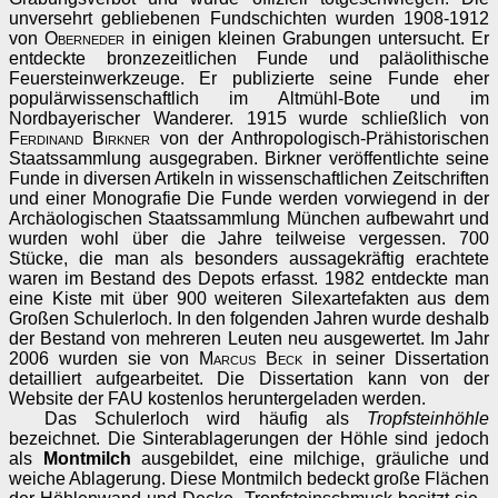
unversehrt gebliebenen Fundschichten wurden 1908-1912
von
Oberneder
in einigen kleinen Grabungen untersucht. Er
entdeckte bronzezeitlichen Funde und paläolithische
Feuersteinwerkzeuge. Er publizierte seine Funde eher
populärwissenschaftlich im Altmühl-Bote und im
Nordbayerischer Wanderer. 1915 wurde schließlich von
Ferdinand Birkner
von der Anthropologisch-Prähistorischen
Staatssammlung ausgegraben. Birkner veröffentlichte seine
Funde in diversen Artikeln in wissenschaftlichen Zeitschriften
und einer Monografie Die Funde werden vorwiegend in der
Archäologischen Staatssammlung München aufbewahrt und
wurden wohl über die Jahre teilweise vergessen. 700
Stücke, die man als besonders aussagekräftig erachtete
waren im Bestand des Depots erfasst. 1982 entdeckte man
eine Kiste mit über 900 weiteren Silexartefakten aus dem
Großen Schulerloch. In den folgenden Jahren wurde deshalb
der Bestand von mehreren Leuten neu ausgewertet. Im Jahr
2006 wurden sie von
Marcus Beck
in seiner Dissertation
detailliert aufgearbeitet. Die Dissertation kann von der
Website der FAU kostenlos heruntergeladen werden.
Das Schulerloch wird häufig als
Tropfsteinhöhle
bezeichnet. Die Sinterablagerungen der Höhle sind jedoch
als
Montmilch
ausgebildet, eine milchige, gräuliche und
weiche Ablagerung. Diese Montmilch bedeckt große Flächen