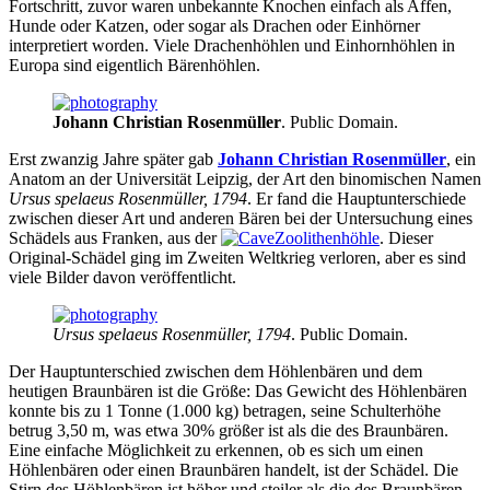
Fortschritt, zuvor waren unbekannte Knochen einfach als Affen,
Hunde oder Katzen, oder sogar als Drachen oder Einhörner
interpretiert worden. Viele Drachenhöhlen und Einhornhöhlen in
Europa sind eigentlich Bärenhöhlen.
Johann Christian Rosenmüller
. Public Domain.
Erst zwanzig Jahre später gab
Johann Christian Rosenmüller
, ein
Anatom an der Universität Leipzig, der Art den binomischen Namen
Ursus spelaeus Rosenmüller, 1794
. Er fand die Hauptunterschiede
zwischen dieser Art und anderen Bären bei der Untersuchung eines
Schädels aus Franken, aus der
Zoolithenhöhle
. Dieser
Original-Schädel ging im Zweiten Weltkrieg verloren, aber es sind
viele Bilder davon veröffentlicht.
Ursus spelaeus Rosenmüller, 1794
. Public Domain.
Der Hauptunterschied zwischen dem Höhlenbären und dem
heutigen Braunbären ist die Größe: Das Gewicht des Höhlenbären
konnte bis zu 1 Tonne (1.000 kg) betragen, seine Schulterhöhe
betrug 3,50 m, was etwa 30% größer ist als die des Braunbären.
Eine einfache Möglichkeit zu erkennen, ob es sich um einen
Höhlenbären oder einen Braunbären handelt, ist der Schädel. Die
Stirn des Höhlenbären ist höher und steiler als die des Braunbären.