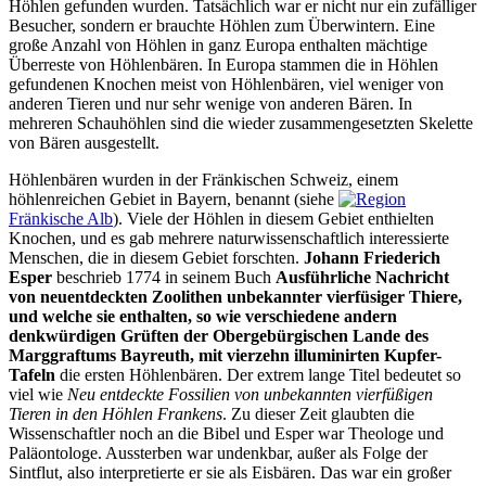
Höhlen gefunden wurden. Tatsächlich war er nicht nur ein zufälliger
Besucher, sondern er brauchte Höhlen zum Überwintern. Eine
große Anzahl von Höhlen in ganz Europa enthalten mächtige
Überreste von Höhlenbären. In Europa stammen die in Höhlen
gefundenen Knochen meist von Höhlenbären, viel weniger von
anderen Tieren und nur sehr wenige von anderen Bären. In
mehreren Schauhöhlen sind die wieder zusammengesetzten Skelette
von Bären ausgestellt.
Höhlenbären wurden in der Fränkischen Schweiz, einem
höhlenreichen Gebiet in Bayern, benannt (siehe
Fränkische Alb
). Viele der Höhlen in diesem Gebiet enthielten
Knochen, und es gab mehrere naturwissenschaftlich interessierte
Menschen, die in diesem Gebiet forschten.
Johann Friederich
Esper
beschrieb 1774 in seinem Buch
Ausführliche Nachricht
von neuentdeckten Zoolithen unbekannter vierfüsiger Thiere,
und welche sie enthalten, so wie verschiedene andern
denkwürdigen Grüften der Obergebürgischen Lande des
Marggraftums Bayreuth, mit vierzehn illuminirten Kupfer-
Tafeln
die ersten Höhlenbären. Der extrem lange Titel bedeutet so
viel wie
Neu entdeckte Fossilien von unbekannten vierfüßigen
Tieren in den Höhlen Frankens
. Zu dieser Zeit glaubten die
Wissenschaftler noch an die Bibel und Esper war Theologe und
Paläontologe. Aussterben war undenkbar, außer als Folge der
Sintflut, also interpretierte er sie als Eisbären. Das war ein großer