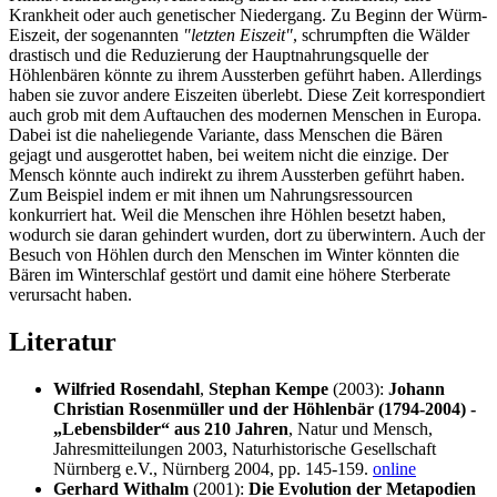
Krankheit oder auch genetischer Niedergang. Zu Beginn der Würm-
Eiszeit, der sogenannten
"letzten Eiszeit"
, schrumpften die Wälder
drastisch und die Reduzierung der Hauptnahrungsquelle der
Höhlenbären könnte zu ihrem Aussterben geführt haben. Allerdings
haben sie zuvor andere Eiszeiten überlebt. Diese Zeit korrespondiert
auch grob mit dem Auftauchen des modernen Menschen in Europa.
Dabei ist die naheliegende Variante, dass Menschen die Bären
gejagt und ausgerottet haben, bei weitem nicht die einzige. Der
Mensch könnte auch indirekt zu ihrem Aussterben geführt haben.
Zum Beispiel indem er mit ihnen um Nahrungsressourcen
konkurriert hat. Weil die Menschen ihre Höhlen besetzt haben,
wodurch sie daran gehindert wurden, dort zu überwintern. Auch der
Besuch von Höhlen durch den Menschen im Winter könnten die
Bären im Winterschlaf gestört und damit eine höhere Sterberate
verursacht haben.
Literatur
Wilfried Rosendahl
,
Stephan Kempe
(2003):
Johann
Christian Rosenmüller und der Höhlenbär (1794-2004) -
„Lebensbilder“ aus 210 Jahren
, Natur und Mensch,
Jahresmitteilungen 2003, Naturhistorische Gesellschaft
Nürnberg e.V., Nürnberg 2004, pp. 145-159.
online
Gerhard Withalm
(2001):
Die Evolution der Metapodien