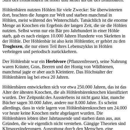
Höhlenbären nutzten Höhlen für viele Zwecke: Sie überwinterten
dort, brachten die Jungen zur Welt und starben manchmal in
Höhlen, meist während des Winterschlafs. Tatsächlich ist die enorme
Menge an Knochen ein Ergebnis der langen Zeit, die sie die Höhlen
nutzten. Selbst wenn nur ein Bär pro Jahrhundert in einer Höhle
starb, gab es nach einigen 10.000 Jahren Hunderte von Skeletten in
der Höhle. Der Höhlenbär ist also kein Höhlentier, er gehört zu den
Trogloxen
, die nur einen Teil ihres Lebenszyklus in Höhlen
verbringen und periodisch zurückkehren.
Der Höhlenbär war ein
Herbivore
(Pflanzenfresser), seine Nahrung
waren Kräuter, Gras, Beeren und der Honig von Wildbienen,
manchmal jagte er aber auch Kleintiere. Das Höchstalter der
Höhlenbären lag bei etwa 20 Jahren.
Höhlenbären entwickelten sich vor etwa 250.000 Jahren, das ist das
Alter der ältesten Knochen, die als Höhlenbärenknochen klassifiziert
wurden. Der Zeitpunkt des Aussterbens ist nicht ganz klar, manche
Bücher sagen 30.000 Jahre, andere nur 8.000 Jahre. Es scheint
allerdings, dass in viele lagern von Höhlenbärenknochen um 24.000
vor heute keine Knochen mehr abgelagert wurden. Die
Höhlenbären lebten über Jahrtausende und starben dann aus, aus
Gründen, die wir eigentlich nicht verstehen. Gängige Theorien sind
Klimaveränderungen, Ausrottung durch den Menschen, eine