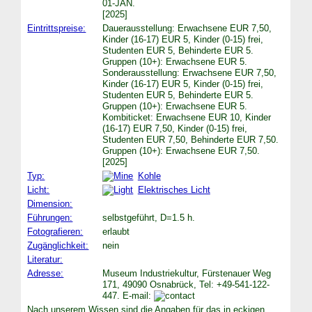
01-JAN.
[2025]
Eintrittspreise:
Dauerausstellung: Erwachsene EUR 7,50,
Kinder (16-17) EUR 5, Kinder (0-15) frei,
Studenten EUR 5, Behinderte EUR 5.
Gruppen (10+): Erwachsene EUR 5.
Sonderausstellung: Erwachsene EUR 7,50,
Kinder (16-17) EUR 5, Kinder (0-15) frei,
Studenten EUR 5, Behinderte EUR 5.
Gruppen (10+): Erwachsene EUR 5.
Kombiticket: Erwachsene EUR 10, Kinder
(16-17) EUR 7,50, Kinder (0-15) frei,
Studenten EUR 7,50, Behinderte EUR 7,50.
Gruppen (10+): Erwachsene EUR 7,50.
[2025]
Typ:
Kohle
Licht:
Elektrisches Licht
Dimension:
Führungen:
selbstgeführt, D=1.5 h.
Fotografieren:
erlaubt
Zugänglichkeit:
nein
Literatur:
Adresse:
Museum Industriekultur, Fürstenauer Weg
171, 49090 Osnabrück, Tel: +49-541-122-
447. E-mail:
Nach unserem Wissen sind die Angaben für das in eckigen