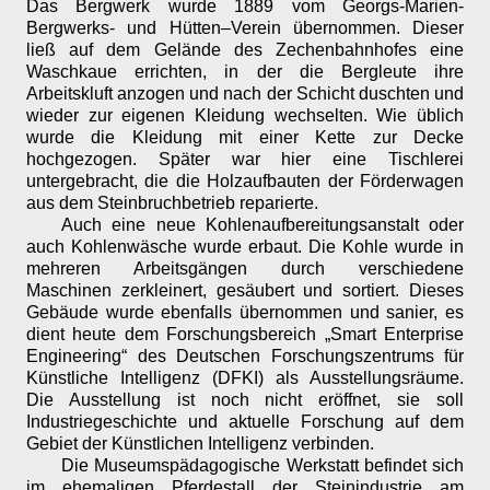
Das Bergwerk wurde 1889 vom Georgs-Marien-
Bergwerks- und Hütten–Verein übernommen. Dieser
ließ auf dem Gelände des Zechenbahnhofes eine
Waschkaue errichten, in der die Bergleute ihre
Arbeitskluft anzogen und nach der Schicht duschten und
wieder zur eigenen Kleidung wechselten. Wie üblich
wurde die Kleidung mit einer Kette zur Decke
hochgezogen. Später war hier eine Tischlerei
untergebracht, die die Holzaufbauten der Förderwagen
aus dem Steinbruchbetrieb reparierte.
Auch eine neue Kohlenaufbereitungsanstalt oder
auch Kohlenwäsche wurde erbaut. Die Kohle wurde in
mehreren Arbeitsgängen durch verschiedene
Maschinen zerkleinert, gesäubert und sortiert. Dieses
Gebäude wurde ebenfalls übernommen und sanier, es
dient heute dem Forschungsbereich „Smart Enterprise
Engineering“ des Deutschen Forschungszentrums für
Künstliche Intelligenz (DFKI) als Ausstellungsräume.
Die Ausstellung ist noch nicht eröffnet, sie soll
Industriegeschichte und aktuelle Forschung auf dem
Gebiet der Künstlichen Intelligenz verbinden.
Die Museumspädagogische Werkstatt befindet sich
im ehemaligen Pferdestall der Steinindustrie am