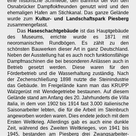
eine historische Schmiede, den Bahnhof der von den
Osnabrücker Dampflokfreunden genutzt wird und den
ehemaligen Hafen am Stichkanal. Das ganze Gelände
wurde zum
Kultur- und Landschaftspark Piesberg
zusammengefasst.
Das
Haseschachtgebäude
ist das Hauptgebäude
des Museums, errichte wurde es 1871 mit
neoromanischen Rundbögen. Es zählt zu den
schönsten Bauwerken dieser Art in ganz Deutschland.
Neben der Ausstellung hat es auch noch funktionsfähige
Dampfmaschinen die bei besonderen Anlässen auch in
Betrieb gesetzt werden. Diese waren für den
Förderbetrieb und die Wasserhaltung zuständig. Nach
der Zechenschließung 1898 nutzte die Steinindustrie
das Gebäude. Im Freigelände kann man das KRUPP
Walzgerüst mit Wendegetriebe bestaunen. Auf diesem
Gelände stand am Anfang des 20. Jahrhunderts die
Villa
Italia
, in dem von 1902 bis 1914 fast 3.000 italienische
Saisonarbeiter lebten, die für die Arbeit im Steinbruch
angeworben worden waren. Dies endete jedoch mit dem
Ersten Weltkrieg. Allerdings gab es auch eine dunkle
Zeit, während des Zweiten Weltkrieges, von 1941 bis
1945, bestanden am Piesberg drei Zwangsarbeiter-