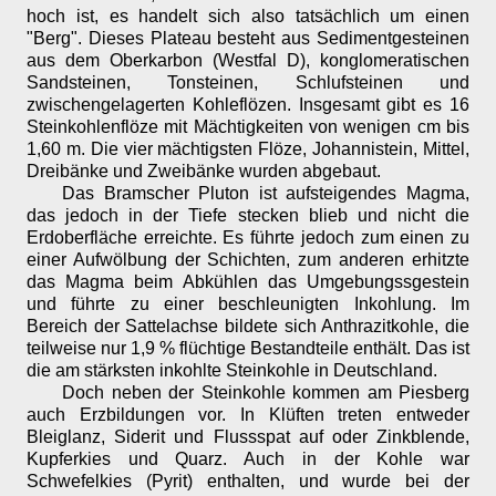
hoch ist, es handelt sich also tatsächlich um einen
"Berg". Dieses Plateau besteht aus Sedimentgesteinen
aus dem Oberkarbon (Westfal D), konglomeratischen
Sandsteinen, Tonsteinen, Schlufsteinen und
zwischengelagerten Kohleflözen. Insgesamt gibt es 16
Steinkohlenflöze mit Mächtigkeiten von wenigen cm bis
1,60 m. Die vier mächtigsten Flöze, Johannistein, Mittel,
Dreibänke und Zweibänke wurden abgebaut.
Das Bramscher Pluton ist aufsteigendes Magma,
das jedoch in der Tiefe stecken blieb und nicht die
Erdoberfläche erreichte. Es führte jedoch zum einen zu
einer Aufwölbung der Schichten, zum anderen erhitzte
das Magma beim Abkühlen das Umgebungssgestein
und führte zu einer beschleunigten Inkohlung. Im
Bereich der Sattelachse bildete sich Anthrazitkohle, die
teilweise nur 1,9 % flüchtige Bestandteile enthält. Das ist
die am stärksten inkohlte Steinkohle in Deutschland.
Doch neben der Steinkohle kommen am Piesberg
auch Erzbildungen vor. In Klüften treten entweder
Bleiglanz, Siderit und Flussspat auf oder Zinkblende,
Kupferkies und Quarz. Auch in der Kohle war
Schwefelkies (Pyrit) enthalten, und wurde bei der