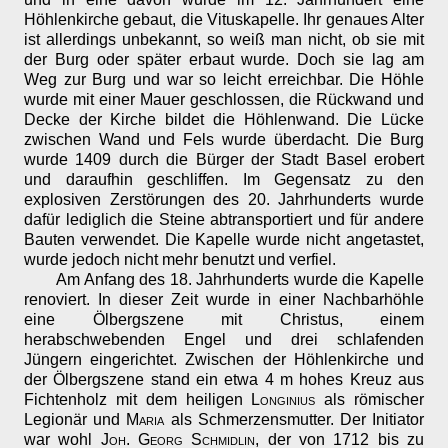
Höhlenkirche gebaut, die Vituskapelle. Ihr genaues Alter
ist allerdings unbekannt, so weiß man nicht, ob sie mit
der Burg oder später erbaut wurde. Doch sie lag am
Weg zur Burg und war so leicht erreichbar. Die Höhle
wurde mit einer Mauer geschlossen, die Rückwand und
Decke der Kirche bildet die Höhlenwand. Die Lücke
zwischen Wand und Fels wurde überdacht. Die Burg
wurde 1409 durch die Bürger der Stadt Basel erobert
und daraufhin geschliffen. Im Gegensatz zu den
explosiven Zerstörungen des 20. Jahrhunderts wurde
dafür lediglich die Steine abtransportiert und für andere
Bauten verwendet. Die Kapelle wurde nicht angetastet,
wurde jedoch nicht mehr benutzt und verfiel.
Am Anfang des 18. Jahrhunderts wurde die Kapelle
renoviert. In dieser Zeit wurde in einer Nachbarhöhle
eine Ölbergszene mit Christus, einem
herabschwebenden Engel und drei schlafenden
Jüngern eingerichtet. Zwischen der Höhlenkirche und
der Ölbergszene stand ein etwa 4 m hohes Kreuz aus
Fichtenholz mit dem heiligen
Longinius
als römischer
Legionär und
Maria
als Schmerzensmutter. Der Initiator
war wohl
Joh. Georg Schmidlin
, der von 1712 bis zu