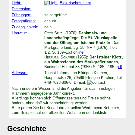
Licht:
Elektrisches Licht
Dimension:
Führungen:
selbstgeführt
Fotografieren:
erlaubt
Zugänglichkeit:
nein
Literatur:
Otto Selz
(1976):
Denkmals- und
Landschaftspflege: Die St. Vituskapelle
und der Ölberg am Isteiner Klotz
In: Das
Markgräflerland, Jg. 38, NF 7 (1976), Heft
1/2, S. 159–163
online
Hermann Schäfer
(1955):
Der Isteiner Klotz,
ein Wahrzeichen des Markgräflerlandes
,
Badische Heimat 35 (1955) S. 185 - 195.
pdf
Adresse:
Tourist-Information Efringen-Kirchen,
Hauptstraße 26, 79588 Efringen-Kirchen, Tel:
+49-7628-806-0. E-mail:
Nach unserem Wissen sind die Angaben für das in eckigen
Klammern angegebene Jahr korrekt.
Allerdings können sich Öffnungszeiten und Preise schnell
ändern, ohne daß wir benachrichtigt werden.
Bitte prüfen Sie bei Bedarf die aktuellen Werte beim Betreiber,
zum Beispiel auf der offiziellen Website in der Linkliste.
Geschichte