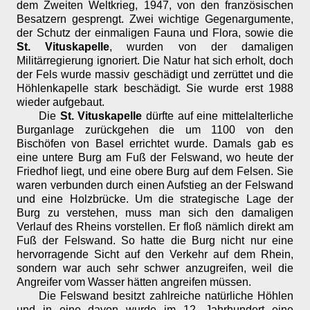
dem Zweiten Weltkrieg, 1947, von den französischen
Besatzern gesprengt. Zwei wichtige Gegenargumente,
der Schutz der einmaligen Fauna und Flora, sowie die
St. Vituskapelle
, wurden von der damaligen
Militärregierung ignoriert. Die Natur hat sich erholt, doch
der Fels wurde massiv geschädigt und zerrüttet und die
Höhlenkapelle stark beschädigt. Sie wurde erst 1988
wieder aufgebaut.
Die
St. Vituskapelle
dürfte auf eine mittelalterliche
Burganlage zurückgehen die um 1100 von den
Bischöfen von Basel errichtet wurde. Damals gab es
eine untere Burg am Fuß der Felswand, wo heute der
Friedhof liegt, und eine obere Burg auf dem Felsen. Sie
waren verbunden durch einen Aufstieg an der Felswand
und eine Holzbrücke. Um die strategische Lage der
Burg zu verstehen, muss man sich den damaligen
Verlauf des Rheins vorstellen. Er floß nämlich direkt am
Fuß der Felswand. So hatte die Burg nicht nur eine
hervorragende Sicht auf den Verkehr auf dem Rhein,
sondern war auch sehr schwer anzugreifen, weil die
Angreifer vom Wasser hätten angreifen müssen.
Die Felswand besitzt zahlreiche natürliche Höhlen
und in eine davon wurde im 12. Jahrhundert eine