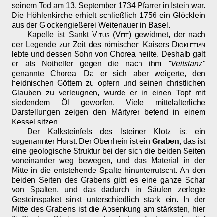
seinem Tod am 13. September 1734 Pfarrer in Istein war.
Die Höhlenkirche erhielt schließlich 1756 ein Glöcklein
aus der Glockengießerei Weitenauer in Basel.
Kapelle ist Sankt
Vitus
(
Veit
) gewidmet, der nach
der Legende zur Zeit des römischen Kaisers
Diokletian
lebte und dessen Sohn von Chorea heilte. Deshalb galt
er als Nothelfer gegen die nach ihm
"Veitstanz"
genannte Chorea. Da er sich aber weigerte, den
heidnischen Göttern zu opfern und seinen christlichen
Glauben zu verleugnen, wurde er in einen Topf mit
siedendem Öl geworfen. Viele mittelalterliche
Darstellungen zeigen den Märtyrer betend in einem
Kessel sitzen.
Der Kalksteinfels des Isteiner Klotz ist ein
sogenannter Horst. Der Oberrhein ist ein
Graben
, das ist
eine geologische Struktur bei der sich die beiden Seiten
voneinander weg bewegen, und das Material in der
Mitte in die entstehende Spalte hinunterrutscht. An den
beiden Seiten des Grabens gibt es eine ganze Schar
von Spalten, und das dadurch in Säulen zerlegte
Gesteinspaket sinkt unterschiedlich stark ein. In der
Mitte des Grabens ist die Absenkung am stärksten, hier