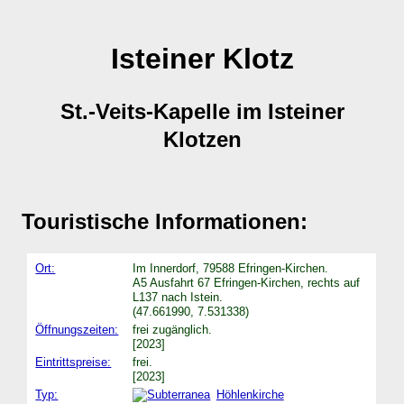
Isteiner Klotz
St.-Veits-Kapelle im Isteiner
Klotzen
Touristische Informationen:
Ort:
Im Innerdorf, 79588 Efringen-Kirchen.
A5 Ausfahrt 67 Efringen-Kirchen, rechts auf
L137 nach Istein.
(47.661990, 7.531338)
Öffnungszeiten:
frei zugänglich.
[2023]
Eintrittspreise:
frei.
[2023]
Typ:
Höhlenkirche