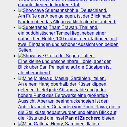
darunter liegende trockene Tal.
Sturmannshöhle, Deutschland.
Am Fuße der Alpen gelegen, ist der Blick nach
Norden über das Allgäu wirklich atemberaubend.
Tham Erawan, Thailand.
ein buddhistischer Tempel liegt neben einer
natürlichen Höhle, 100 m über dem Talboden, mit
zwei Eingängen und schöner Aussicht von beiden
Seiten.
Grotta del Sogno, Italien.
Eine kleine und unscheinbare Höhle, aber der
Blick über San Pellegrino auf die Südalpen ist
atemberaubend.
Miniera di Masua, Sardinien, Italien.
An einem Hang oberhalb der Küstenklippen
gelegen, bietet jede Abraumhalde und jeder
höhere Punkt des Bergwerks eine großartige
Aussicht. Aber am beeindruckendsten ist der
Anblick von den Gebäuden von Porto Flavia, die in
die Steilküste gebaut wurden und einen Blick auf
die Küste und die Insel
Pan di Zucchero
bieten.
Galleria Henry, Sardinien, Italien.