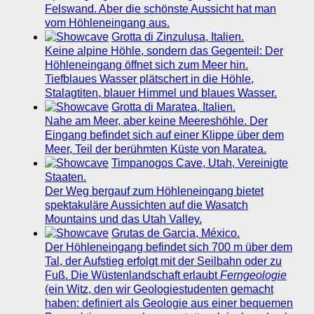
Felswand. Aber die schönste Aussicht hat man
vom Höhleneingang aus.
Grotta di Zinzulusa, Italien.
Keine alpine Höhle, sondern das Gegenteil: Der
Höhleneingang öffnet sich zum Meer hin.
Tiefblaues Wasser plätschert in die Höhle,
Stalagtiten, blauer Himmel und blaues Wasser.
Grotta di Maratea, Italien.
Nahe am Meer, aber keine Meereshöhle. Der
Eingang befindet sich auf einer Klippe über dem
Meer, Teil der berühmten Küste von Maratea.
Timpanogos Cave, Utah, Vereinigte
Staaten.
Der Weg bergauf zum Höhleneingang bietet
spektakuläre Aussichten auf die Wasatch
Mountains und das Utah Valley.
Grutas de Garcia, México.
Der Höhleneingang befindet sich 700 m über dem
Tal, der Aufstieg erfolgt mit der Seilbahn oder zu
Fuß. Die Wüstenlandschaft erlaubt
Ferngeologie
(ein Witz, den wir Geologiestudenten gemacht
haben: definiert als Geologie aus einer bequemen