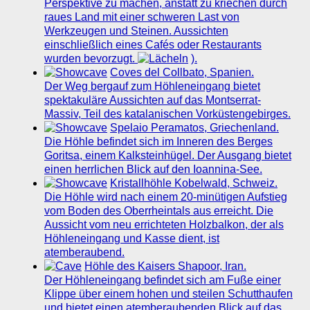
Perspektive zu machen, anstatt zu kriechen durch
raues Land mit einer schweren Last von
Werkzeugen und Steinen. Aussichten
einschließlich eines Cafés oder Restaurants
wurden bevorzugt.
).
Coves del Collbato, Spanien.
Der Weg bergauf zum Höhleneingang bietet
spektakuläre Aussichten auf das Montserrat-
Massiv, Teil des katalanischen Vorküstengebirges.
Spelaio Peramatos, Griechenland.
Die Höhle befindet sich im Inneren des Berges
Goritsa, einem Kalksteinhügel. Der Ausgang bietet
einen herrlichen Blick auf den Ioannina-See.
Kristallhöhle Kobelwald, Schweiz.
Die Höhle wird nach einem 20-minütigen Aufstieg
vom Boden des Oberrheintals aus erreicht. Die
Aussicht vom neu errichteten Holzbalkon, der als
Höhleneingang und Kasse dient, ist
atemberaubend.
Höhle des Kaisers Shapoor, Iran.
Der Höhleneingang befindet sich am Fuße einer
Klippe über einem hohen und steilen Schutthaufen
und bietet einen atemberaubenden Blick auf das