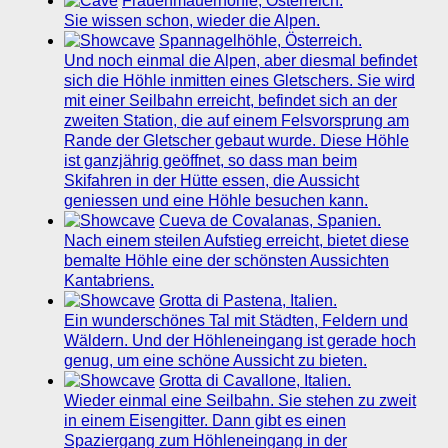
Frauenmauerhöhle, Österreich.
Sie wissen schon, wieder die Alpen.
Spannagelhöhle, Österreich.
Und noch einmal die Alpen, aber diesmal befindet
sich die Höhle inmitten eines Gletschers. Sie wird
mit einer Seilbahn erreicht, befindet sich an der
zweiten Station, die auf einem Felsvorsprung am
Rande der Gletscher gebaut wurde. Diese Höhle
ist ganzjährig geöffnet, so dass man beim
Skifahren in der Hütte essen, die Aussicht
geniessen und eine Höhle besuchen kann.
Cueva de Covalanas, Spanien.
Nach einem steilen Aufstieg erreicht, bietet diese
bemalte Höhle eine der schönsten Aussichten
Kantabriens.
Grotta di Pastena, Italien.
Ein wunderschönes Tal mit Städten, Feldern und
Wäldern. Und der Höhleneingang ist gerade hoch
genug, um eine schöne Aussicht zu bieten.
Grotta di Cavallone, Italien.
Wieder einmal eine Seilbahn. Sie stehen zu zweit
in einem Eisengitter. Dann gibt es einen
Spaziergang zum Höhleneingang in der