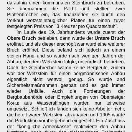
daraufhin einen kommunalen Steinbruch zu betreiben.
Sie übernahmen die Pacht und stellten zwei
Plattenbrecher ein, das finanzierten sie durch den
Verkauf wetzsteintauglicher Platten für einen zuvor
festgelegten Preis von "3 Kreuzer pro Quadratschuh".
Im Laufe des 19. Jahrhunderts wurde zuerst der
Obere Bruch
betrieben, dann wurde der
Untere Bruch
eröffnet, und als dieser erschöpft war wurd eine weiterer
Bruch eröffnet. Diese befand sich jedoch an einem
steilen Hang und so wurde nach wenigen Jahren der
Abbau, der dem Wetzstein folgte, unterirdisch betrieben.
Doch die Steinbrecher waren keine Bergleute, zudem
war der Wetzstein für einen bergmännischen Abbau
eigentlich nicht wertvoll genug. So wurde and
Sicherheitsmaßnahmen gespart und es gab immer
wieder Unfälle. Auch die Forderungen der
Bergbaubehörde oder Empfehlungen von Obersteiger
Köhle
aus Wasseralfingen wurden nur teilweise
umgesetzt. Schließlich fanden sich keine Arbeiter mehr,
die bereit waren Wetzstein abzubauen und 1905 wurde
die Produktion vorübergehend eingestellt. Ein Zuschuss
der "königliche Armenkasse" reaktivierte den Abbau