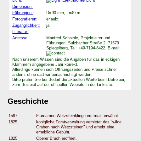
Licht:
Elektrisches Licht
Dimension:
Führungen:
D=90 min, L=40 m.
Fotografieren:
erlaubt
Zugänglichkeit:
ja
Literatur:
Adresse:
Manfred Schaible, Projektleiter und
Führungen, Sulzbacher Straße 2, 71579
Spiegelberg, Tel: +49-7194-8422. E-mail:
Nach unserem Wissen sind die Angaben für das in eckigen
Klammern angegebene Jahr korrekt.
Allerdings können sich Öffnungszeiten und Preise schnell
ändern, ohne daß wir benachrichtigt werden.
Bitte prüfen Sie bei Bedarf die aktuellen Werte beim Betreiber,
zum Beispiel auf der offiziellen Website in der Linkliste.
Geschichte
1597
Flurnamen Wetzsteinklinge erstmals erwähnt.
1825
königliche Forstverwaltung verbietet das "wilde
Graben nach Wetzsteinen" und erhebt eine
erhebliche Gebühr.
1825
Oberer Bruch eröffnet.