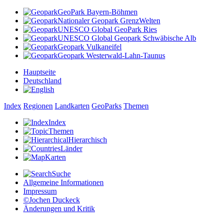
GeoPark Bayern-Böhmen
Nationaler Geopark GrenzWelten
UNESCO Global GeoPark Ries
UNESCO Global Geopark Schwäbische Alb
Geopark Vulkaneifel
Geopark Westerwald-Lahn-Taunus
Hauptseite
Deutschland
Index
Regionen
Landkarten
GeoParks
Themen
Index
Themen
Hierarchisch
Länder
Karten
Suche
Allgemeine Informationen
Impressum
©Jochen Duckeck
Änderungen und Kritik