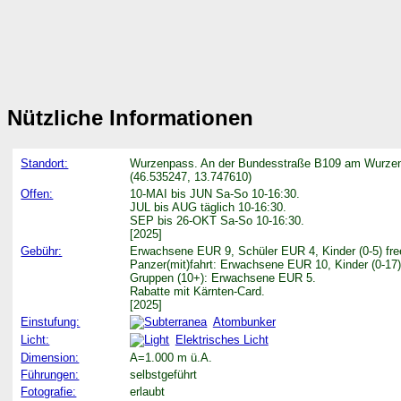
Nützliche Informationen
Standort:
Wurzenpass. An der Bundesstraße B109 am Wurzenp
(46.535247, 13.747610)
Offen:
10-MAI bis JUN Sa-So 10-16:30.
JUL bis AUG täglich 10-16:30.
SEP bis 26-OKT Sa-So 10-16:30.
[2025]
Gebühr:
Erwachsene EUR 9, Schüler EUR 4, Kinder (0-5) fr
Panzer(mit)fahrt: Erwachsene EUR 10, Kinder (0-17
Gruppen (10+): Erwachsene EUR 5.
Rabatte mit Kärnten-Card.
[2025]
Einstufung:
Atombunker
Licht:
Elektrisches Licht
Dimension:
A=1.000 m ü.A.
Führungen:
selbstgeführt
Fotografie:
erlaubt