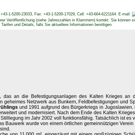
 +43-1-5200-23033, Fax: +43-1-5200-17029, Cell: +43-664-6221164. E-mail:
er Veröffentlichung (siehe Jahreszahlen in Klammern) korrekt. Sie können s
Tarifen und Details, falls Sie aktuellere Informationen benötigen.
 das an die Befestigungsanlagen des Kalten Krieges an 
e ein geheimes Netzwerk aus Bunkern, Feldbefestigungen und Sp
rühlings
und 1991 aufgrund des Bürgerkriegs in Jugoslawien. 
ich erweitert und modernisiert. Nach dem Ende des Kalten Krie
r Stilllegung im Jahr 2002 voll funktionsfähig. Tatsächlich ist
as Bauwerk wurde von einem örtlichen gemeinnützigen Verein
sind.
äche von 11.000 m², eingezäunt mit einem großzügigen Schü