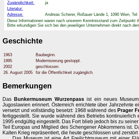
Zugänglichkeit:
ja
Literatur:
Adresse:
Andreas Scherer, Roßauer Lände 1, 1090 Wien, Tel:
Diese Informationen waren nach unserem Kenntnisstand zum Zeitpunkt ihr
Bitte erkundigen Sie sich bei den jeweiligen Unternehmen direkt nach den 
Geschichte
1963
Baubeginn.
1995
Modernisierung gestoppt.
2002
geschlossen.
26. August 2005
für die Öffentlichkeit zugänglich.
Bemerkungen
Das
Bunkermuseum Wurzenpass
ist ein neues Museum,
Jugoslawien erinnert. Österreich errichtete über Jahrzehnt
versetzt und vollständig besetzt: 1968 während des
Prager F
fertiggestellt. Sie wurde während des Betriebs kontinuierl
1995 endgültig eingestellt. Das Fort blieb jedoch bis zu seine
Teil Europas und Mitglied des Schengener Abkommens ist. D
Kalten Krieg repräsentiert, die heute geschlossen und zerstört 
Das Museum ist eine Art Freilichtmuseum mit einer Fl