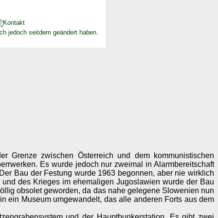
ich jedoch seitdem geändert haben.
der Grenze zwischen Österreich und dem kommunistischen
errwerken. Es wurde jedoch nur zweimal in Alarmbereitschaft
Der Bau der Festung wurde 1963 begonnen, aber nie wirklich
ges und des Krieges im ehemaligen Jugoslawien wurde der Bau
 es völlig obsolet geworden, da das nahe gelegene Slowenien nun
 in ein Museum umgewandelt, das alle anderen Forts aus dem
tzengrabensystem und der Hauptbunkerstation. Es gibt zwei