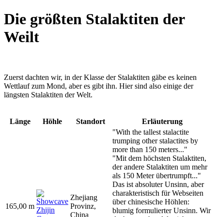
Die größten Stalaktiten der
Weilt
Zuerst dachten wir, in der Klasse der Stalaktiten gäbe es keinen
Wettlauf zum Mond, aber es gibt ihn. Hier sind also einige der
längsten Stalaktiten der Welt.
Länge
Höhle
Standort
Erläuterung
"With the tallest stalactite
trumping other stalactites by
more than 150 meters..."
"Mit dem höchsten Stalaktiten,
der andere Stalaktiten um mehr
als 150 Meter übertrumpft..."
Das ist absoluter Unsinn, aber
charakteristisch für Webseiten
Zhejiang
über chinesische Höhlen:
165,00 m
Provinz,
Zhijin
blumig formulierter Unsinn. Wir
China