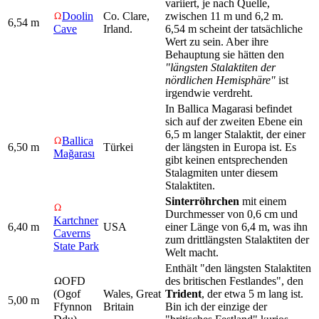
variiert, je nach Quelle,
Doolin
Co. Clare,
zwischen 11 m und 6,2 m.
6,54 m
Cave
Irland.
6,54 m scheint der tatsächliche
Wert zu sein. Aber ihre
Behauptung sie hätten den
"längsten Stalaktiten der
nördlichen Hemisphäre"
ist
irgendwie verdreht.
In Ballica Magarasi befindet
sich auf der zweiten Ebene ein
6,5 m langer Stalaktit, der einer
Ballica
6,50 m
Türkei
der längsten in Europa ist. Es
Mağarası
gibt keinen entsprechenden
Stalagmiten unter diesem
Stalaktiten.
Sinterröhrchen
mit einem
Durchmesser von 0,6 cm und
Kartchner
6,40 m
USA
einer Länge von 6,4 m, was ihn
Caverns
zum drittlängsten Stalaktiten der
State Park
Welt macht.
Enthält "den längsten Stalaktiten
OFD
des britischen Festlandes", den
(Ogof
Wales, Great
Trident
, der etwa 5 m lang ist.
5,00 m
Ffynnon
Britain
Bin ich der einzige der