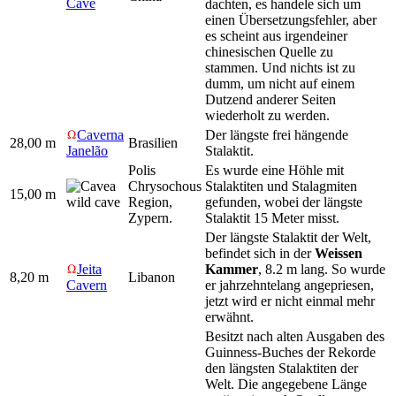
Cave
dachten, es handele sich um
einen Übersetzungsfehler, aber
es scheint aus irgendeiner
chinesischen Quelle zu
stammen. Und nichts ist zu
dumm, um nicht auf einem
Dutzend anderer Seiten
wiederholt zu werden.
Caverna
Der längste frei hängende
28,00 m
Brasilien
Janelão
Stalaktit.
Polis
Es wurde eine Höhle mit
a
Chrysochous
Stalaktiten und Stalagmiten
15,00 m
wild cave
Region,
gefunden, wobei der längste
Zypern.
Stalaktit 15 Meter misst.
Der längste Stalaktit der Welt,
befindet sich in der
Weissen
Jeita
Kammer
, 8.2 m lang. So wurde
8,20 m
Libanon
Cavern
er jahrzehntelang angepriesen,
jetzt wird er nicht einmal mehr
erwähnt.
Besitzt nach alten Ausgaben des
Guinness-Buches der Rekorde
den längsten Stalaktiten der
Welt. Die angegebene Länge