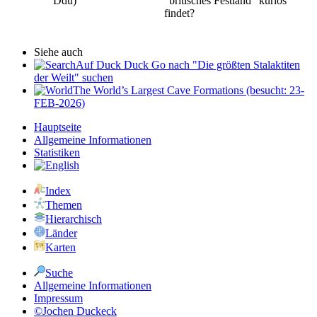
Ddu)
"britisches Festland" kurios
findet?
Siehe auch
Auf Duck Duck Go nach "Die größten Stalaktiten
der Weilt" suchen
The World’s Largest Cave Formations (besucht: 23-
FEB-2026)
Hauptseite
Allgemeine Informationen
Statistiken
Index
Themen
Hierarchisch
Länder
Karten
Suche
Allgemeine Informationen
Impressum
©Jochen Duckeck