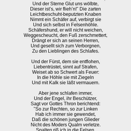
Und der Sterne Glut uns wölbte,
Dieser ist’s, wir flieh’n!" Die zarten
Leichtbeschuht-beputzten Knaben
Nimmt ein Schäfer auf, verbirgt sie
Und sich selbst in Felsenhöhle.
Schäfershund, er will nicht weichen,
Weggescheucht, den Fuß zerschmettert,
Drängt er sich an seinen Herren,
Und gesellt sich zum Verborgnen,
Zu den Lieblingen des Schlafes.
Und der Fürst, dem sie entflohen,
Liebentrüstet, sinnt auf Strafen,
Weiset ab so Schwert als Feuer:
In die Höhle sie mit Ziegeln
Und mit Kalk sie läßt vermauern.
Aber jene schlafen immer,
Und der Engel, ihr Beschützer,
Sagt vor Gottes Thron berichtend:
"So zur Rechten, so zur Linken
Hab ich immer sie gewendet,
Daß die schönen jungen Glieder
Nicht des Moders Qualm verletze.
Spalten riß ich in die Felsen,