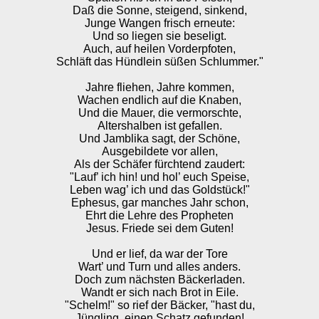
Daß die Sonne, steigend, sinkend,
Junge Wangen frisch erneute:
Und so liegen sie beseligt.
Auch, auf heilen Vorderpfoten,
Schläft das Hündlein süßen Schlummer."
Jahre fliehen, Jahre kommen,
Wachen endlich auf die Knaben,
Und die Mauer, die vermorschte,
Altershalben ist gefallen.
Und Jamblika sagt, der Schöne,
Ausgebildete vor allen,
Als der Schäfer fürchtend zaudert:
"Lauf’ ich hin! und hol’ euch Speise,
Leben wag’ ich und das Goldstück!"
Ephesus, gar manches Jahr schon,
Ehrt die Lehre des Propheten
Jesus. Friede sei dem Guten!
Und er lief, da war der Tore
Wart’ und Turn und alles anders.
Doch zum nächsten Bäckerladen.
Wandt er sich nach Brot in Eile.
"Schelm!" so rief der Bäcker, "hast du,
Jüngling, einen Schatz gefunden!