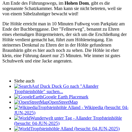
Am Ende des Führungswegs, im
Hohen Dom
, gibt es die
sogenannte Schatzkammer. Man kann sie nicht betreten, weil sie
von einem Säbelzahntiger bewacht wird!
Die Höhle erreicht man in 10 Minuten Fußweg vom Parkplatz am
Ende der Buchberggasse. Der "Fellnerweg", benannt zu Ehren
eines ehemaligen Bürgermeisters, der sich um die Erschließung der
Höhle verdient gemacht hat, führt zum Höhleneingang. Ein
steinernes Denkmal zu Ehren der in der Höhle gefundenen
Braunbärin gibt es hier auch noch zu sehen. Die Höhle ist eher
klein, eine Führung dauert nur 25 Minuten. Wie immer ist gutes
Schuhwerk und eine Jacke angeraten.
Siehe auch
Auf Duck Duck Go nach "Allander
Tropfsteinhöhle" suchen...
Google Earth Placemark
OpenStreetMap
Tropfsteinhöhle Alland - Wikipedia (besucht: 04-
JUN-2025)
Wunderwelt unter Tag - Allander Tropfsteinhöhle
(besucht: 04-JUN-2025)
Tropfsteinhöhle Alland (besucht: 04-JUN-2025)