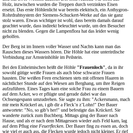
Holz, inzwischen wurden die Treppen durch verzinktes Eisen
ersetzt. Das erste Höhlenlicht war bereits elektrisch, ein Anthygron-
Rohrdrahtsystem der Siemens-Schuckert-Werke auf das sie ganz
stolz waren. Etwas wichtiger ist wohl, dass bereits damals darauf
geachtet wurde, dass indirekt beleuchtet wurde, um den Besucher
nicht zu blenden. Gegen die Lampenflora hat das leider wenig
geholfen.
Der Berg ist im Innern voller Wasser und Nachts kann man das
Rauschen dieses Wassers hören. Die Höhle hat eine unterirdische
Verbindung zur Arnsteinhöhle im Peilstein.
Bei den Einheimischen heißt die Höhle
"Frauenloch"
, da in ihr
sowohl gütige weiße Frauen als auch böse schwarze Frauen
hausten. Die weißen Feen erschienen stets mit offenen Haaren in
nächtlicher Stunde auf den Wiesen am Berghang, um ihre Reigen
aufzuführen. Eines Tages kam eine solche Frau zu einem Bauern
auf dem Acker, wo er pflügte und gerade dabei war das
Ochsengespann umzudrehen. Sie sagte zu ihm: "Ackersmann, mach
mir mein Krückerl an, i gib dir a Fleck’n z’Lohn!" Der Bauer
antwortete: "No, so gib’s her!" und befestigte das Krückerl. Sie
wanderte zurück zum Buchberg. Mittags ging der Bauer nach
Hause, und als er nach dem Mittagessen wieder aufs Feld kam, lag
auf dem Pflug eine
Feuerflecken
. Der Bauer fing zu essen an, doch
wie viel er auch ass, die Flecken wurde jedoch nicht kleiner. Er rief