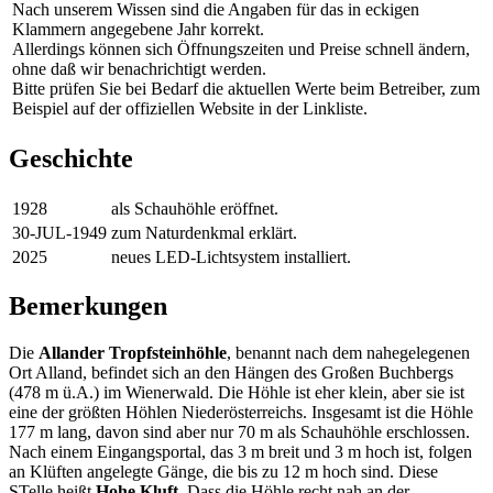
Nach unserem Wissen sind die Angaben für das in eckigen
Klammern angegebene Jahr korrekt.
Allerdings können sich Öffnungszeiten und Preise schnell ändern,
ohne daß wir benachrichtigt werden.
Bitte prüfen Sie bei Bedarf die aktuellen Werte beim Betreiber, zum
Beispiel auf der offiziellen Website in der Linkliste.
Geschichte
1928
als Schauhöhle eröffnet.
30-JUL-1949
zum Naturdenkmal erklärt.
2025
neues LED-Lichtsystem installiert.
Bemerkungen
Die
Allander Tropfsteinhöhle
, benannt nach dem nahegelegenen
Ort Alland, befindet sich an den Hängen des Großen Buchbergs
(478 m ü.A.) im Wienerwald. Die Höhle ist eher klein, aber sie ist
eine der größten Höhlen Niederösterreichs. Insgesamt ist die Höhle
177 m lang, davon sind aber nur 70 m als Schauhöhle erschlossen.
Nach einem Eingangsportal, das 3 m breit und 3 m hoch ist, folgen
an Klüften angelegte Gänge, die bis zu 12 m hoch sind. Diese
STelle heißt
Hohe Kluft
. Dass die Höhle recht nah an der