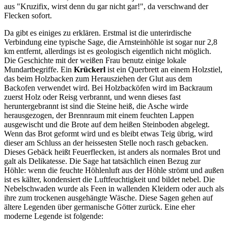
aus "Kruzifix, wirst denn du gar nicht gar!", da verschwand der
Flecken sofort.
Da gibt es einiges zu erklären. Erstmal ist die unterirdische
Verbindung eine typische Sage, die Arnsteinhöhle ist sogar nur 2,8
km entfernt, allerdings ist es geologisch eigentlich nicht möglich.
Die Geschichte mit der weißen Frau benutz einige lokale
Mundartbegriffe. Ein
Krückerl
ist ein Querbrett an einem Holzstiel,
das beim Holzbacken zum Herausziehen der Glut aus dem
Backofen verwendet wird. Bei Holzbacköfen wird im Backraum
zuerst Holz oder Reisg verbrannt, und wenn dieses fast
heruntergebrannt ist sind die Steine heiß, die Asche wirde
herausgezogen, der Brennraum mit einem feuchten Lappen
ausgewischt und die Brote auf dem heißen Steinboden abgelegt.
Wenn das Brot geformt wird und es bleibt etwas Teig übrig, wird
dieser am Schluss an der heissesten Stelle noch rasch gebacken.
Dieses Gebäck heißt Feuerflecken, ist anders als normales Brot und
galt als Delikatesse. Die Sage hat tatsächlich einen Bezug zur
Höhle: wenn die feuchte Höhlenluft aus der Höhle strömt und außen
ist es kälter, kondensiert die Luftfeuchtigkeit und bildet nebel. Die
Nebelschwaden wurde als Feen in wallenden Kleidern oder auch als
ihre zum trockenen ausgehängte Wäsche. Diese Sagen gehen auf
ältere Legenden über germanische Götter zurück. Eine eher
moderne Legende ist folgende: