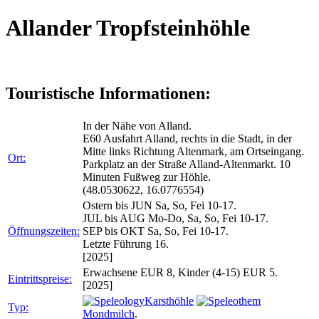
Allander Tropfsteinhöhle
Touristische Informationen:
In der Nähe von Alland.
E60 Ausfahrt Alland, rechts in die Stadt, in der
Mitte links Richtung Altenmark, am Ortseingang.
Ort:
Parkplatz an der Straße Alland-Altenmarkt. 10
Minuten Fußweg zur Höhle.
(48.0530622, 16.0776554)
Ostern bis JUN Sa, So, Fei 10-17.
JUL bis AUG Mo-Do, Sa, So, Fei 10-17.
Öffnungszeiten:
SEP bis OKT Sa, So, Fei 10-17.
Letzte Führung 16.
[2025]
Erwachsene EUR 8, Kinder (4-15) EUR 5.
Eintrittspreise:
[2025]
Karsthöhle
Typ:
Mondmilch
.