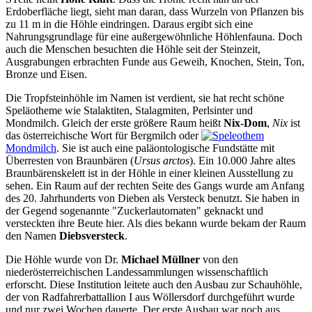
Erdoberfläche liegt, sieht man daran, dass Wurzeln von Pflanzen bis
zu 11 m in die Höhle eindringen. Daraus ergibt sich eine
Nahrungsgrundlage für eine außergewöhnliche Höhlenfauna. Doch
auch die Menschen besuchten die Höhle seit der Steinzeit,
Ausgrabungen erbrachten Funde aus Geweih, Knochen, Stein, Ton,
Bronze und Eisen.
Die Tropfsteinhöhle im Namen ist verdient, sie hat recht schöne
Speläotheme wie Stalaktiten, Stalagmiten, Perlsinter und
Mondmilch. Gleich der erste größere Raum heißt
Nix-Dom
,
Nix
ist
das österreichische Wort für Bergmilch oder
Mondmilch
. Sie ist auch eine paläontologische Fundstätte mit
Überresten von Braunbären (
Ursus arctos
). Ein 10.000 Jahre altes
Braunbärenskelett ist in der Höhle in einer kleinen Ausstellung zu
sehen. Ein Raum auf der rechten Seite des Gangs wurde am Anfang
des 20. Jahrhunderts von Dieben als Versteck benutzt. Sie haben in
der Gegend sogenannte "Zuckerlautomaten" geknackt und
versteckten ihre Beute hier. Als dies bekann wurde bekam der Raum
den Namen
Diebsversteck
.
Die Höhle wurde von Dr.
Michael Müllner
von den
niederösterreichischen Landessammlungen wissenschaftlich
erforscht. Diese Institution leitete auch den Ausbau zur Schauhöhle,
der von Radfahrerbattallion I aus Wöllersdorf durchgeführt wurde
und nur zwei Wochen dauerte. Der erste Ausbau war noch aus