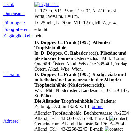
Licht:
LED
L=177 m, VR=25 m, T=9 °C, A=410 m asl.
Dimension:
Portal: W=3 m, H=3 m.
Führungen:
D=25 min, L=70 m, VR=12 m, MinAge=4.
Fotografieren:
erlaubt
Zugänglichkeit:
nein
D. Döppes
,
C. Frank
(1997):
Allander
Tropfsteinhöhle
,
In:
D. Döppes
,
G. Rabeder
(eds).
Pliozäne und
pleistozäne Faunen Österreichs
. - Mitt. Komm.
Quartärf. Österr. Akad. Wiss. 10: 388-401, Verlag
Österr. Akad. Wiss. Wien.
Literatur:
D. Döppes
,
C. Frank
(1997):
Spätglaziale und
mittelholozäne Faunenreste in der Allander
Tropfsteinhöhle (Niederösterreich)
,
Wiss. Mitt. Niederösterr. Landesmus. 10: 129-147,
St. Pölten.
Die Allander Tropfsteinhöhle
In: Badener
Zeitung, 27. Juni 1928, S. 1 f.
online
Allander Tropfsteinhöhle, Buchberggasse, A-2534
Alland, Tel: +43-660-6735108. E-mail:
Adresse:
Gemeindeamt Alland, Hauptstraße 176, A-2534
Alland, Tel: +43-2258-2245. E-mail: