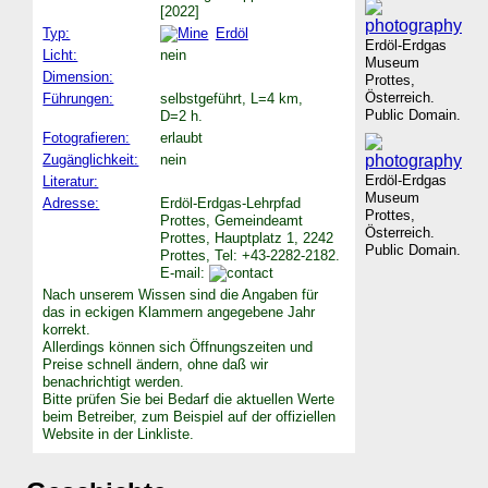
[2022]
Typ:
Erdöl
Erdöl-Erdgas
Licht:
nein
Museum
Dimension:
Prottes,
Österreich.
Führungen:
selbstgeführt, L=4 km,
Public Domain.
D=2 h.
Fotografieren:
erlaubt
Zugänglichkeit:
nein
Erdöl-Erdgas
Literatur:
Museum
Adresse:
Erdöl-Erdgas-Lehrpfad
Prottes,
Prottes, Gemeindeamt
Österreich.
Prottes, Hauptplatz 1, 2242
Public Domain.
Prottes, Tel: +43-2282-2182.
E-mail:
Nach unserem Wissen sind die Angaben für
das in eckigen Klammern angegebene Jahr
korrekt.
Allerdings können sich Öffnungszeiten und
Preise schnell ändern, ohne daß wir
benachrichtigt werden.
Bitte prüfen Sie bei Bedarf die aktuellen Werte
beim Betreiber, zum Beispiel auf der offiziellen
Website in der Linkliste.