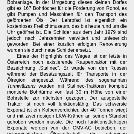
Bohranlage. In der Umgebung dieses kleinen Dorfes
gibt es 167 Bohrlöcher für die Förderung von Rohöl, es
gibt Pumpen und Maschinen für den Transport des
geförderten Öls. Der Lehrpfad ist eigentlich ein
kostenloses Freilichtmuseum, das bis heute rund um die
Uhr geöffnet ist. Die Schilder aus dem Jahr 1979 sind
jedoch nach Jahrzehnten verwittert und unleserlich
geworden. Bei einer kürzlich erfolgten Renovierung
wurden sie durch neue Schilder ersetzt.
Eines der Highlights des Weges ist der letzte in
Österreich noch existierende Raupentraktor mit der
Bezeichnung „Stalinec”. Er wurde von den Russen
während der Besatzungszeit für Transporte in der
Ölregion eingesetzt. Während des sogenannten
Turmwälzens
wurden mit Stalinec-Traktoren komplett
montierte Bohrtürme von fast 30 m Höhe von einer
Bohrstelle zur nächsten gezogen. Der ausgestellte
Traktor ist noch voll funktionsfähig. Das schwerste
Exponat ist ein Kolbenverdichter, der 40 Tonnen wiegt
und mit zwei riesigen LKW-Kränen an seinen Standort
gehoben werden musste. Die noch funktionstüchtigen
Exponate werden von der OMV-AG betrieben, der
österreichischen Ölgesellschaft, die zahlreiche