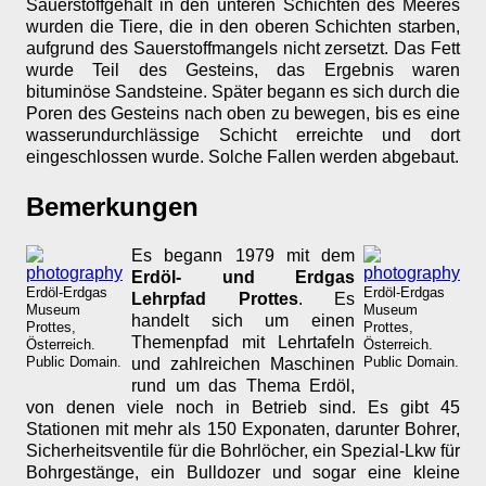
Sauerstoffgehalt in den unteren Schichten des Meeres
wurden die Tiere, die in den oberen Schichten starben,
aufgrund des Sauerstoffmangels nicht zersetzt. Das Fett
wurde Teil des Gesteins, das Ergebnis waren
bituminöse Sandsteine. Später begann es sich durch die
Poren des Gesteins nach oben zu bewegen, bis es eine
wasserundurchlässige Schicht erreichte und dort
eingeschlossen wurde. Solche Fallen werden abgebaut.
Bemerkungen
Es begann 1979 mit dem
Erdöl- und Erdgas
Erdöl-Erdgas
Erdöl-Erdgas
Lehrpfad Prottes
. Es
Museum
Museum
handelt sich um einen
Prottes,
Prottes,
Themenpfad mit Lehrtafeln
Österreich.
Österreich.
Public Domain.
Public Domain.
und zahlreichen Maschinen
rund um das Thema Erdöl,
von denen viele noch in Betrieb sind. Es gibt 45
Stationen mit mehr als 150 Exponaten, darunter Bohrer,
Sicherheitsventile für die Bohrlöcher, ein Spezial-Lkw für
Bohrgestänge, ein Bulldozer und sogar eine kleine